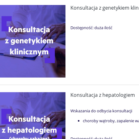
Konsultacja z genetykiem kli
Zabieg rewitalizacji pochwy Laser Mona Lisa Touch
Zabieg rewitalizacji warg sromowych Laser Mona Lisa Touch
1 199,00 zł
1 999,0
Do koszyka
Do kosz
Dostępność:
duża ilość
Konsultacja z hepatologiem
Wskazania do odbycia konsultacji
choroby wątroby, zapalenie wą
Dostępność:
duża ilość