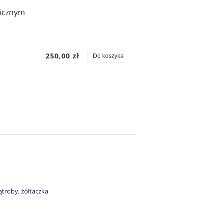
nicznym
Leczenie nietrzymania moczu Laser Mona Lisa Touch
0 zł
yka
250,00 zł
Do koszyka
troby, żółtaczka