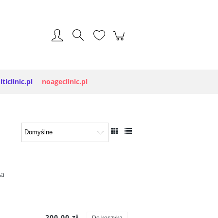
Zarejestruj się
Zaloguj się
ticlinic.pl
noageclinic.pl
na
200,00 zł
Do koszyka