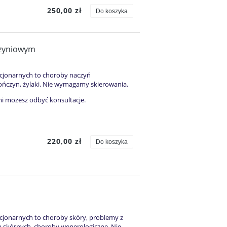
250,00 zł
Do koszyka
czyniowym
acjonarnych to choroby naczyń
ończyn, żylaki. Nie wymagamy skierowania.
mi możesz odbyć konsultacje.
220,00 zł
Do koszyka
acjonarnych to choroby skóry, problemy z
n skórnych, choroby wenerologiczne. Nie