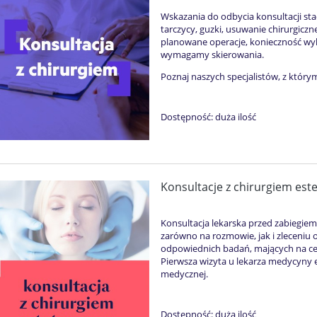
Wskazania do odbycia konsultacji st
tarczycy, guzki, usuwanie chirurgicz
planowane operacje, konieczność wyk
wymagamy skierowania.
Poznaj naszych specjalistów, z który
Dostępność:
duża ilość
Konsultacje z chirurgiem est
Konsultacja lekarska przed zabiegie
zarówno na rozmowie, jak i zleceniu 
odpowiednich badań, mających na cel
Pierwsza wizyta u lekarza medycyny e
medycznej.
Dostępność:
duża ilość