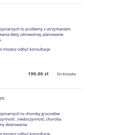
tacjonarnych to problemy z utrzymaniem
wania diety zdrowotnej, planowanie
.
mi możesz odbyć konsultacje.
190,00 zł
Do koszyka
em
acjonarnych to choroby gruczołów
czynność , niedoczynność, choroba
my skierowania.
mi możesz odbyć konsultacje.