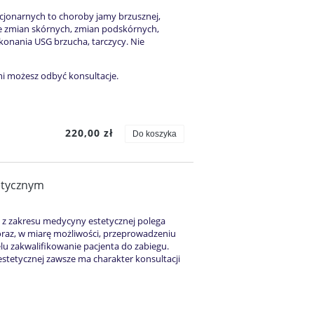
acjonarnych to choroby jamy brzusznej,
ne zmian skórnych, zmian podskórnych,
onania USG brzucha, tarczycy. Nie
mi możesz odbyć konsultacje.
220,00 zł
Do koszyka
etycznym
m z zakresu medycyny estetycznej polega
oraz, w miarę możliwości, przeprowadzeniu
u zakwalifikowanie pacjenta do zabiegu.
stetycznej zawsze ma charakter konsultacji